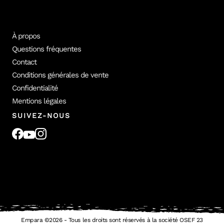
À propos
Questions fréquentes
Contact
Conditions générales de vente
Confidentialité
Mentions légales
SUIVEZ-NOUS
Empara ©
2026
- Tous les droits sont réservés à la société OSEF 23