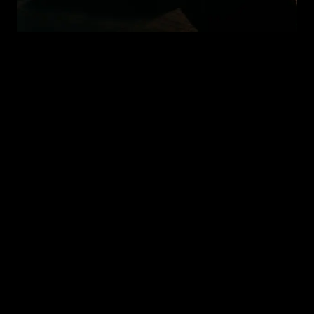
Des cours vidéo pour photographes
passionnés ou pros, dans tous les
domaines.
Pour chacun de tes besoins, nous avons un cours
pour toi !
Des bases de la prise de vue à la post-
production en passant par la lumière
Du portrait au paysage en passant par le