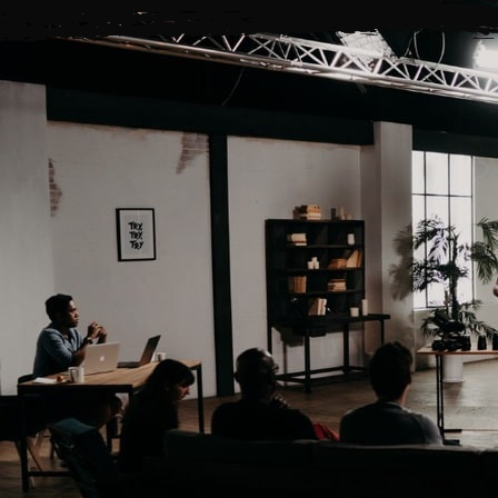
les cours
les prochains lives
le club
le blog
nos 