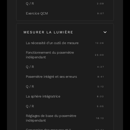
Q / R
2:09
Exercice QCM
9:07
MESURER LA LUMIÈRE
La nécessité d’un outil de mesure
12:26
Fonctionnement du posemètre
25:00
indépendant
Q / R
4:37
Posemètre intégré et ses erreurs
8:41
Q / R
5:12
La sphère intégratrice
8:32
Q / R
5:05
Réglages de base du posemètre
18:13
indépendant