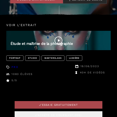
VOIR L'EXTRAIT
Nath
Sakura
Étude et maîtrise de la photographie
PORTRAIT
STUDIO
MASTERCLASS
LUMIÈRE
19/06/2023
PRO
40H DE VIDÉOS
1083
ÉLÈVES
5
/5
J'ESSAIE GRATUITEMENT
J'ACHÈTE CE COURS
(
497,00
€)