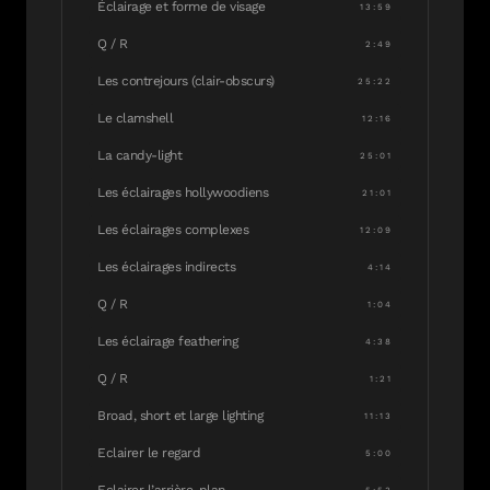
Éclairage et forme de visage
13:59
Q / R
2:49
Les contrejours (clair-obscurs)
25:22
Le clamshell
12:16
La candy-light
25:01
Les éclairages hollywoodiens
21:01
Les éclairages complexes
12:09
Les éclairages indirects
4:14
Q / R
1:04
Les éclairage feathering
4:38
Q / R
1:21
Broad, short et large lighting
11:13
Eclairer le regard
5:00