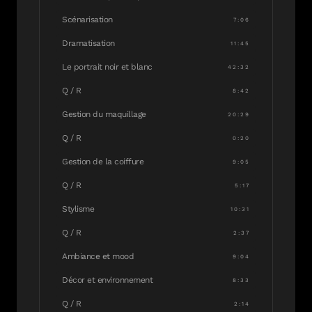
Scénarisation
7:06
Dramatisation
11:45
Le portrait noir et blanc
42:32
Q / R
8:42
Gestion du maquillage
20:29
Q / R
0:20
Gestion de la coiffure
9:05
Q / R
5:17
Stylisme
10:31
Q / R
2:37
Ambiance et mood
9:04
Décor et environnement
8:33
Q / R
2:14