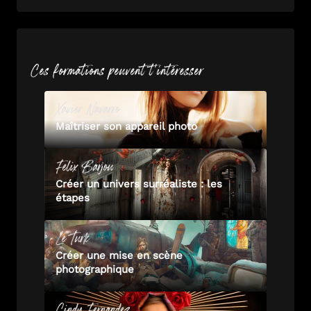
Ces formations peuvent t'intéresser
Xavier
Navarro
Maîtriser son appareil photo
Felix
Barjou
Créer un univers surréaliste : les
étapes
Le
Turk
Créer une mise en scène
photographique
Cindy
Fernandez