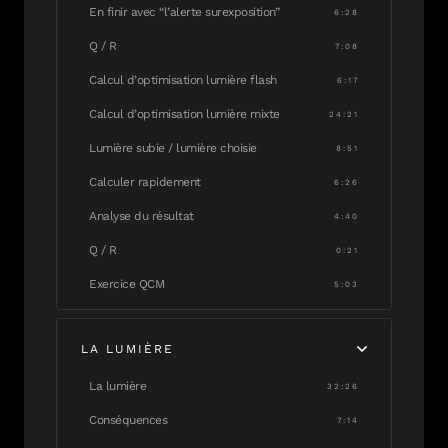
En finir avec “l’alerte surexposition”
6:28
Q / R
7:08
Calcul d’optimisation lumière flash
6:17
Calcul d’optimisation lumière mixte
24:21
Lumière subie / lumière choisie
8:51
Calculer rapidement
6:26
Analyse du résultat
4:40
Q / R
0:21
Exercice QCM
5:03
LA LUMIÈRE
La lumière
32:26
Conséquences
7:14