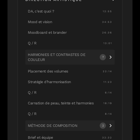
DA, c'est quoi ?
12:55
Mood et vision
34:53
Moodboard et brander
26:36
Q / R
13:01
HARMONIES ET CONTRASTES DE
7
COULEUR
Placement des volumes
22:14
Stratégie d’harmonisation
11:23
Q / R
6:14
Carnation de peau, teinte et harmonies
18:19
Q / R
8:14
MÉTHODE DE COMPOSITION
2
Brief et équipe
32:32