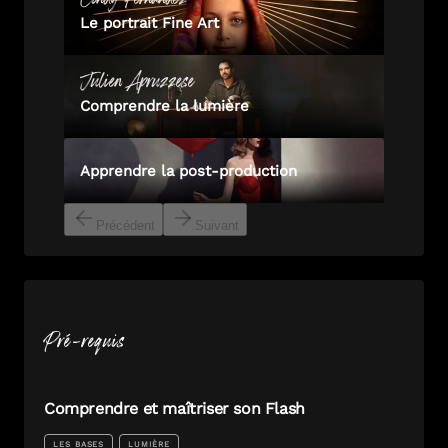
Le portrait Fine Art
Julien
Apruzzese
Comprendre la lumière
Apprendre la post-production
Précédent
Suivant
Pré-requis
Comprendre et maîtriser son Flash
LES BASES
LUMIÈRE