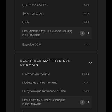
Quel flash choisir ?
7:56
Synchronisation
14:28
Q / R
0:36
LES MODIFICATEURS (MODELEURS)
9
DE LUMIÈRE
Exercice QCM
3:01
ÉCLAIRAGE MAÎTRISÉ SUR
L’HUMAIN
Direction du modèle
35:32
Modèle et environnement
6:47
La dynamique lumineuse du lieu
2:54
LES SEPT ANGLES CLASSIQUE
8
D’ÉCLAIRAGE