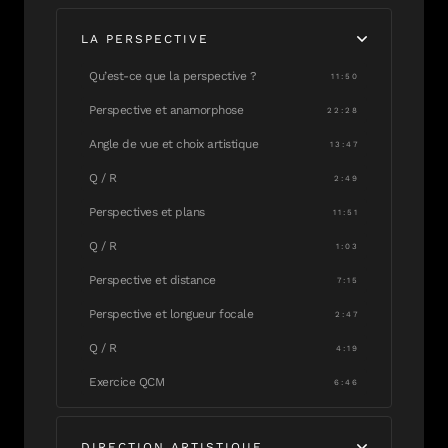
LA PERSPECTIVE
Qu’est-ce que la perspective ?
11:50
Perspective et anamorphose
22:28
Angle de vue et choix artistique
13:47
Q / R
2:49
Perspectives et plans
11:51
Q / R
1:03
Perspective et distance
7:15
Perspective et longueur focale
2:47
Q / R
4:19
Exercice QCM
6:46
DIRECTION ARTISTIQUE