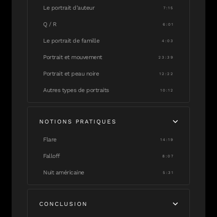
Le portrait d’auteur
7:15
Q / R
6:01
Le portrait de famille
4:03
Portrait et mouvement
23:39
Portrait et peau noire
12:22
Autres types de portraits
10:12
NOTIONS PRATIQUES
Flare
14:19
Falloff
8:07
Nuit américaine
5:31
CONCLUSION