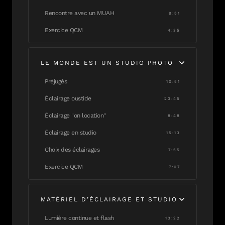
Rencontre avec un MUAH
9:51
Exercice QCM
4:35
LE MONDE EST UN STUDIO PHOTO
Préjugés
10:51
Éclairage oustide
23:45
Éclairage "on location"
8:48
Éclairage en studio
15:13
Choix des éclairages
7:55
Exercice QCM
7:07
MATÉRIEL D’ÉCLAIRAGE ET STUDIO
Lumière continue et flash
13:22