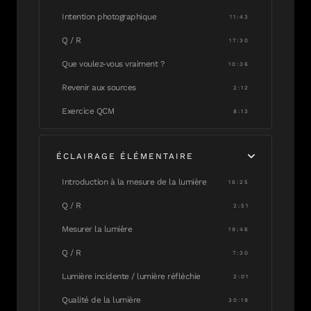
Intention photographique
11:43
Q / R
17:30
Que voulez-vous vraiment ?
10:36
Revenir aux sources
2:12
Exercice QCM
8:13
ÉCLAIRAGE ÉLÉMENTAIRE
Introduction à la mesure de la lumière
16:25
Q / R
2:51
Mesurer la lumière
19:46
Q / R
7:30
Lumière incidente / lumière réfléchie
2:01
Qualité de la lumière
30:19