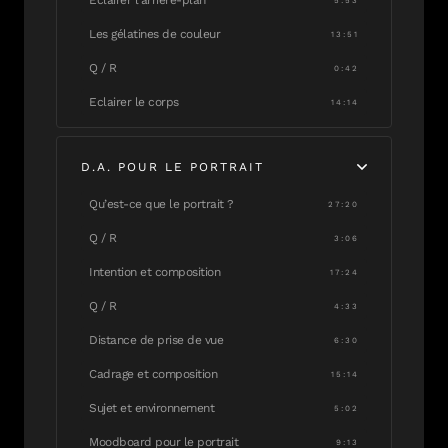
Eclairer l’arrière-plan
5:53
Les gélatines de couleur
13:51
Q / R
0:42
Eclairer le corps
14:14
D.A. POUR LE PORTRAIT
Qu’est-ce que le portrait ?
27:20
Q / R
3:06
Intention et composition
17:24
Q / R
4:33
Distance de prise de vue
6:30
Cadrage et composition
15:14
Sujet et environnement
5:02
Moodboard pour le portrait
9:13