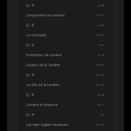
Q / R
3:08
Comprendre les ombres
16:27
Q / R
2:02
Le contraste
10:51
Q / R
0:41
Profondeur de lumière
4:15
Couleur de la lumière
25:37
Q / R
10:25
Le rôle de la lumière
23:37
Q / R
5:29
Lumière et distance
8:27
Q / R
1:13
Les sept angles classiques
22:37