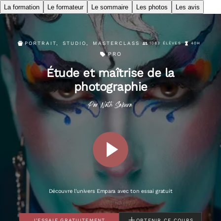
La formation
Le formateur
Le sommaire
Les photos
Les avis
PORTRAIT
,
STUDIO
,
MASTERCLASS
1083 ÉLÈVES
40H
PRO
Étude et maîtrise de la
photographie
Par
Nath
Sakura
Découvre l'univers Empara avec ton essai gratuit
J'ESSAIE GRATUITEMENT
OBTENIR CE COURS