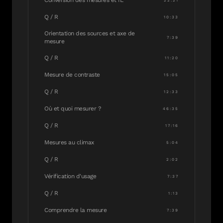
Conversion des mesures et IL
22:21
Q / R
10:33
Orientation des sources et axe de
7:39
mesure
Q / R
11:20
Mesure de contraste
15:05
Q / R
12:33
Où et quoi mesurer ?
46:35
Q / R
17:16
Mesures au climax
5:04
Q / R
2:02
Vérification d'usage
7:37
Q / R
1:13
Comprendre la mesure
7:39