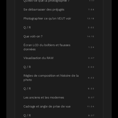
Qu’est-ce que la photographie ?
7:17
Se débarrasser des préjugés
7:58
Photographier ce qu’on VEUT voir
13:18
Q / R
3:02
Que voit-on ?
14:15
Écran LCD du boîtiers et fausses
1:24
données
Visualisation du RAW
3:47
Q / R
3:03
Règles de composition et histoire de la
4:33
photo
Q / R
6:33
Les anciens et les modernes
9:07
Cadrage et angle de prise de vue
11:34
Q / R
9:37