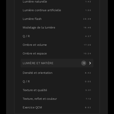
Lumière naturelle
1:43
Lumière continue artificielle
1:50
Lumière flash
26:39
Modelage de la lumière
16:46
Q / R
4:27
Ombre et volume
17:26
Ombre et espace
10:24
LUMIÈRE ET MATIÈRE
15
Densité et orientation
8:42
Q / R
0:55
Texture et qualité
5:01
Texture, reflet et couleur
7:13
Exercice QCM
8:52