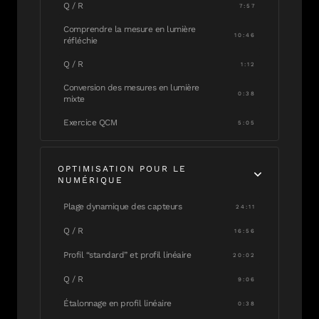
Q / R
7:57
Comprendre la mesure en lumière
10:46
réfléchie
Q / R
1:12
Conversion des mesures en lumière
0:38
mixte
Exercice QCM
5:05
OPTIMISATION POUR LE
NUMÉRIQUE
Plage dynamique des capteurs
24:11
Q / R
16:56
Profil “standard” et profil linéaire
20:02
Q / R
9:06
Étalonnage en profil linéaire
0:38