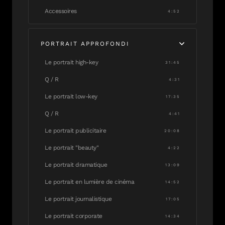
Accessoires
4:52
PORTRAIT APPROFONDI
Le portrait high-key
31:45
Q / R
4:31
Le portrait low-key
17:35
Q / R
4:41
Le portrait publicitaire
20:08
Le portrait "beauty"
4:22
Le portrait dramatique
13:09
Le portrait en lumière de cinéma
14:52
Le portrait journalistique
17:05
Le portrait corporate
14:34