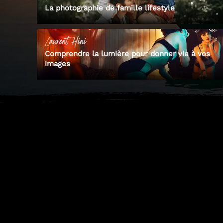
La photographie de famille lifestyle
Laurent
Hini
Comprendre la lumière pour donner vie à vos
images