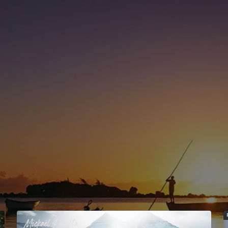
Mickaël
Peralta