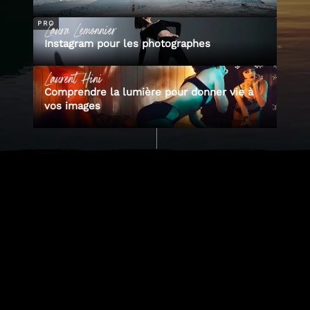
Laura
Lemonnier
PRO
Instagram pour les photographes
Laurent
Hini
Comprendre la lumière pour donner vie à
vos images