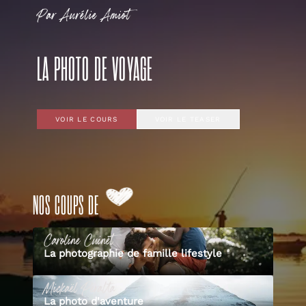
Par
Aurélie
Amiot
LA PHOTO DE VOYAGE
VOIR LE COURS
VOIR LE TEASER
NOS COUPS DE
Caroline
Cuinet
La photographie de famille lifestyle
Mickaël
Peralta
La photo d'aventure