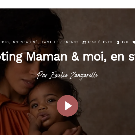
UDIO
,
NOUVEAU NÉ
,
FAMILLE / ENFANT
1650 ÉLÈVES
12H
ting Maman & moi, en s
Par
Emilie
Zangarelli