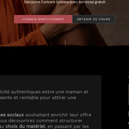
Découvre l'univers Empara avec ton essai gratuit
J'ESSAIE GRATUITEMENT
OBTENIR CE COURS
icité authentiques entre une maman et
sante et rentable pour attirer une
es sociaux
souhaitant enrichir leur offre
Vous découvrirez comment structurer
 au
choix du matériel
, en passant par les