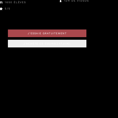
12H DE VIDÉOS
1650
ÉLÈVES
5
/5
J'ESSAIE GRATUITEMENT
J'ACHÈTE CE COURS
(
247,00
€)