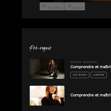
Précédent
Suivant
Pré-requis
XAVIER
NAVARRO
Comprendre et maîtri
LES BASES
LUMIÈRE
Comprendre et maîtri