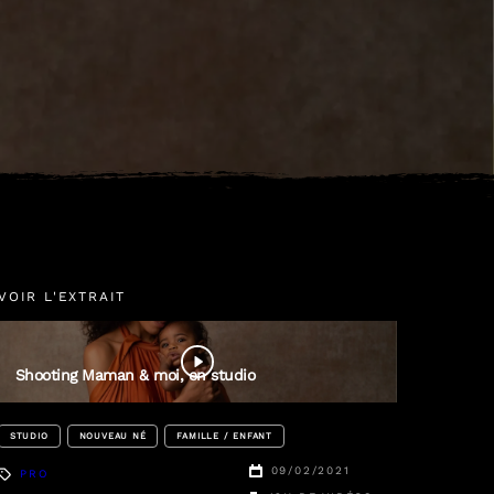
VOIR L'EXTRAIT
Emilie
Zangarelli
Shooting Maman & moi, en studio
STUDIO
NOUVEAU NÉ
FAMILLE / ENFANT
09/02/2021
PRO