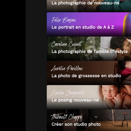
La photographie de nouveau-né
Felix
Barjou
Le portrait en studio de A à Z
Caroline
Cuinet
La photographie de famille lifestyle
Aurélie
Perillou
La photo de grossesse en studio
Emilie
Zangarelli
Le posing nouveau-né
Thibault
Chappe
Créer son studio photo