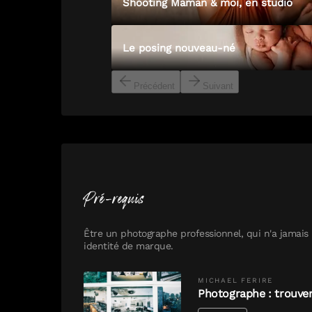
Shooting Maman & moi, en studio
Le posing nouveau-né
Précédent
Suivant
Pré-requis
Être un photographe professionnel, qui n'a jamais
identité de marque.
MICHAEL
FERIRE
Photographe : trouver