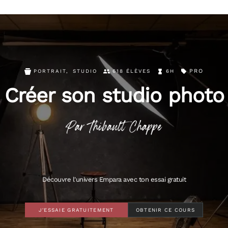
PRO
PORTRAIT
,
STUDIO
618 ÉLÈVES
6H
Créer son studio photo
Par
Thibault
Chappe
Découvre l'univers Empara avec ton essai gratuit
J'ESSAIE GRATUITEMENT
OBTENIR CE COURS