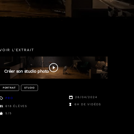
VOIR L'EXTRAIT
Thibault
Chappe
Créer son studio photo
PORTRAIT
STUDIO
26/04/2024
PRO
6H DE VIDÉOS
618
ÉLÈVES
5
/5