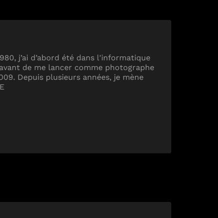
980, j’ai d’abord été dans l'informatique
 avant de me lancer comme photographe
009. Depuis plusieurs années, je mène
PE