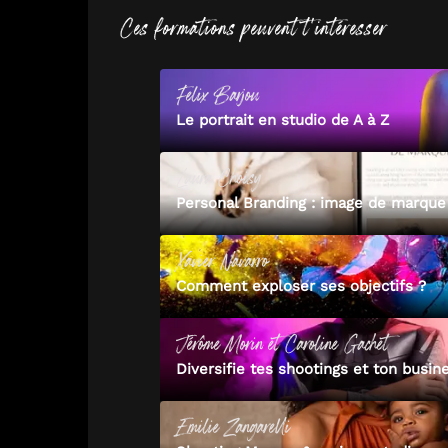
Ces formations peuvent t'intéresser
Felix
Barjou
Le portrait en studio de A à Z
Laura
Choisy
Personal Branding : image de marque
Xavier
Navarro
Comment exploser ses objectifs ?
Jérôme
Morin
et
Caroline
Gachet
Diversifie tes shootings et ton busin
Emilie
Zangarelli