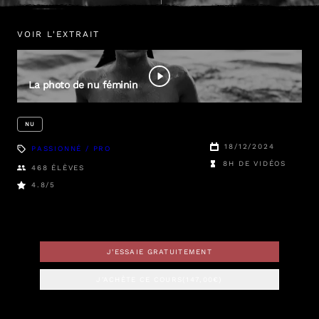
VOIR L'EXTRAIT
Arthur
Hubert Legrand
La photo de nu féminin
NU
18/12/2024
PASSIONNÉ / PRO
8H DE VIDÉOS
468
ÉLÈVES
4.8
/5
J'ESSAIE GRATUITEMENT
J'ACHÈTE CE COURS
(
147,00
€)