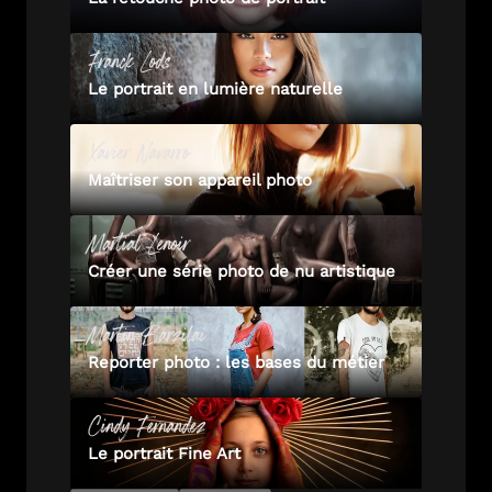
Franck
Lods
Le portrait en lumière naturelle
Xavier
Navarro
Maîtriser son appareil photo
Martial
Lenoir
Créer une série photo de nu artistique
Martin
Barzilai
Reporter photo : les bases du métier
Cindy
Fernandez
Le portrait Fine Art