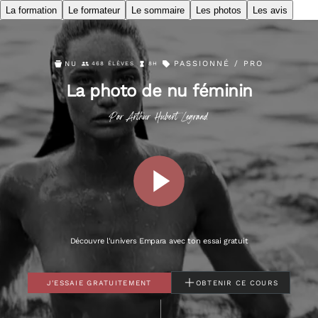
La formation
Le formateur
Le sommaire
Les photos
Les avis
PASSIONNÉ / PRO
NU
468 ÉLÈVES
8H
La photo de nu féminin
Par
Arthur
Hubert Legrand
Découvre l'univers Empara avec ton essai gratuit
J'ESSAIE GRATUITEMENT
OBTENIR CE COURS