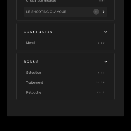
Choisir son modèle
1:21
LE SHOOTING GLAMOUR
11
CONCLUSION
Merci
3:50
BONUS
Selection
8:33
Traitement
21:29
Retouche
13:13