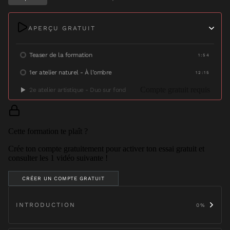
APERÇU GRATUIT
Teaser de la formation
1:54
1er atelier naturel - À l’ombre
12:15
Compte gratuit requis
2e atelier artistique - Duo sur fond
Cette formation te plaît ?
Crée ton compte gratuitement pour activer ton essai gratuit et
consulter les
1
vidéo
suivante
!
CRÉER UN COMPTE GRATUIT
INTRODUCTION
0
%