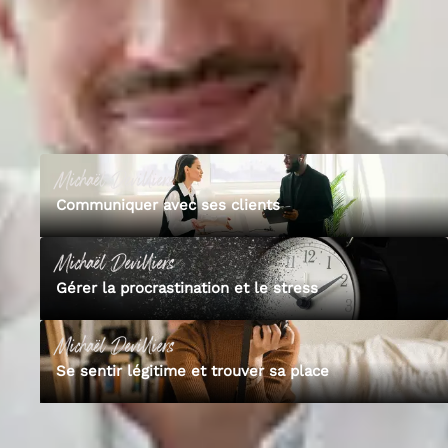
l’émotion et en quoi est-elle une ressource essentielle ?”.
02
Les formations de
Michaël
3
cours publié
s
Michaël
Devilliers
Communiquer avec ses clients
Michaël
Devilliers
Gérer la procrastination et le stress
Michaël
Devilliers
Se sentir légitime et trouver sa place
Découvre Empara