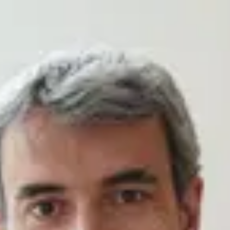
Formateur Empara
Michaël Devilliers
Psychologue
3
formation
s
publiée
s
01
Biographie
À propos de
Michaël
Je suis convaincu qu'avec une compréhension fine de notre
psychologie, chacun peut gagner en autonomie et en liberté dans la
réalisation de ses rêves. Mon travail consiste à puiser dans les
connaissances scientifiques de notre époque pour élaborer et
transmettre des méthodes visant le développement des compétences
émotionnelles de chacun. En tant que psychologue, je m’intéresse
moins au bien-être qu'à l’épanouissement que l’on peut ressentir quand
on fait des choix et que l’on s’investit dans des projets qui nous
tiennent à cœur. Que ce soient des questions d’apprentissage, de
motivation, de créativité ou de résilience, ma démarche est toujours la
même : Je commence par me demander : “Quelle est la place de