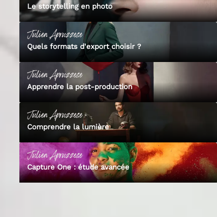
Le storytelling en photo
Julien
Apruzzese
Quels formats d'export choisir ?
Julien
Apruzzese
Apprendre la post-production
Julien
Apruzzese
Comprendre la lumière
Julien
Apruzzese
Capture One : étude avancée
Découvre Empara
Tous nos formateurs experts