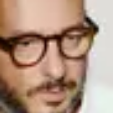
Facebook
01
Biographie
À propos de
Julien
Julien Apruzzese incarne une approche unique entre amour des arts et
des sciences. D’une curiosité passionnée pour la création d’images, il
dirige le studio de photographie + direction artistique jas.
Du concept à la production finale, jas. propose un accompagnement
global aux marques et artistes dans la conception et la réalisation
d’images fortes et signe des campagnes pour Starck, Lolita Lempicka,