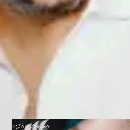
Maison Berger, McDonald’s, Fujifilm.
Dans une constante recherche d'excellence et en collaboration étroite
avec les partenaires de référence Fujifilm, Profoto, Eizo et Capture
One, Julien Apruzzese continue de développer de nouvelles
méthodologies au service de ses clients de renom.
Aussi le studio jas. propose un service reconnu de conseil sur les
thèmes de la lumière et la post-production à l'image fixe, qui s'adresse
aux indépendants, aux studios et aux agences souhaitant développer
leur expertise.
Professeur de théorie de l’image à l’école Sup de Pub Paris, Julien
Apruzzese signe plusieurs essais sur l’étude des arts visuels et anime
régulièrement conférences et ateliers, contribuant activement à
l’évolution des pratiques créatives.
02
Les formations de
Julien
5
cours publié
s
Julien
Apruzzese