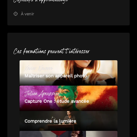
À venir
Ces formations peuvent t'intéresser
Xavier
Navarro
Maîtriser son appareil photo
Julien
Apruzzese
Capture One : étude avancée
Comprendre la lumière