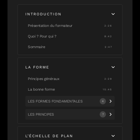
INTRODUCTION
Présentation du formateur
2:26
Quoi ? Pour qui ?
8:42
Sommaire
2:47
LA FORME
Principes généraux
2:29
La bonne forme
15:45
LES FORMES FONDAMENTALES
4
LES PRINCIPES
7
L’ÉCHELLE DE PLAN