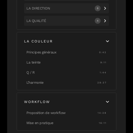
LA DIRECTION
8
LA QUALITÉ
4
LA COULEUR
Principes généraux
0:42
La teinte
9:11
Q / R
1:44
L’harmonie
28:37
WORKFLOW
Proposition de workflow
14:28
Mise en pratique
16:11