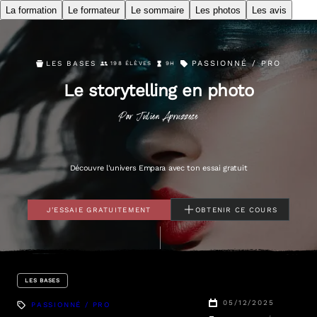
La formation
Le formateur
Le sommaire
Les photos
Les avis
PASSIONNÉ / PRO
LES BASES
198 ÉLÈVES
9H
Le storytelling en photo
Par
Julien
Apruzzese
Découvre l'univers Empara avec ton essai gratuit
J'ESSAIE GRATUITEMENT
OBTENIR CE COURS
LES BASES
05/12/2025
PASSIONNÉ / PRO