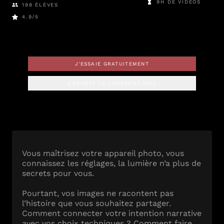
9H DE VIDÉOS
198
ÉLÈVES
4.9
/5
J'ESSAIE GRATUITEMENT
J'ACHÈTE CE COURS
(
147,00
€)
Vous maîtrisez votre appareil photo, vous
connaissez les réglages, la lumière n’a plus de
secrets pour vous.
Pourtant, vos images ne racontent pas
l’histoire que vous souhaitez partager.
Comment connecter votre intention narrative
avec vos choix techniques ? Comment faire