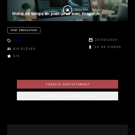
Nicolas
Elsen
Moins de temps en post-prod avec Imagen AI
POST PRODUCTION
22/02/2024
PRO
3H DE VIDÉOS
610
ÉLÈVES
5
/5
J'ESSAIE GRATUITEMENT
J'ACHÈTE CE COURS
(
247,00
€)