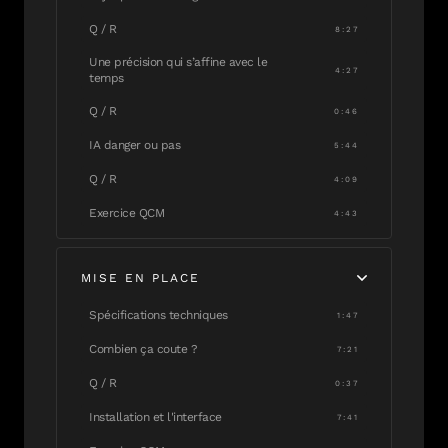
Q / R
8:27
Une précision qui s’affine avec le
4:27
temps
Q / R
0:46
IA danger ou pas
5:44
Q / R
4:09
Exercice QCM
4:43
MISE EN PLACE
Spécifications techniques
1:47
Combien ça coute ?
7:21
Q / R
0:37
Installation et l'interface
7:41