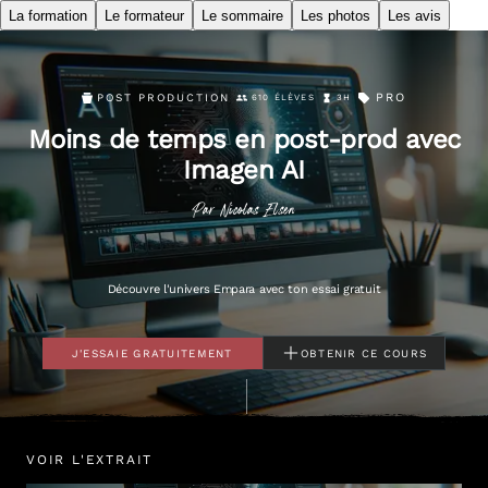
La formation
Le formateur
Le sommaire
Les photos
Les avis
PRO
POST PRODUCTION
610 ÉLÈVES
3H
Moins de temps en post-prod avec
Imagen AI
Par
Nicolas
Elsen
Découvre l'univers Empara avec ton essai gratuit
J'ESSAIE GRATUITEMENT
OBTENIR CE COURS
VOIR L'EXTRAIT