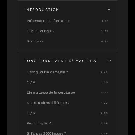
INTRODUCTION
Présentation du formateur
9:17
Quoi ? Pour qui ?
2:21
Sommaire
0:21
FONCTIONNEMENT D'IMAGEN AI
C’est quoi l’IA d’Imagen ?
2:42
Q / R
1:30
L’importance de la constance
2:01
Des situations différentes
1:33
Q / R
2:09
Profil Imagen AI
2:06
Si j’ai pas 3000 images ?
5:06