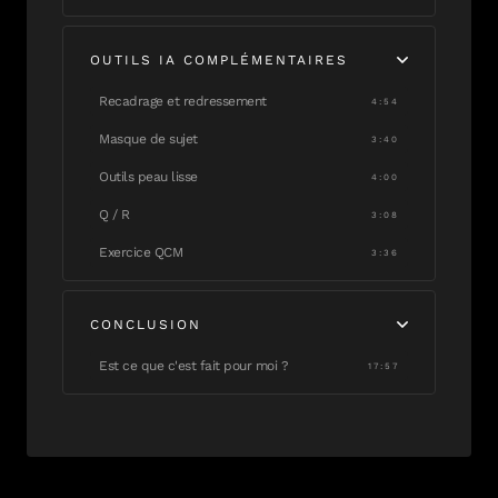
OUTILS IA COMPLÉMENTAIRES
Recadrage et redressement
4:54
Masque de sujet
3:40
Outils peau lisse
4:00
Q / R
3:08
Exercice QCM
3:36
CONCLUSION
Est ce que c'est fait pour moi ?
17:57