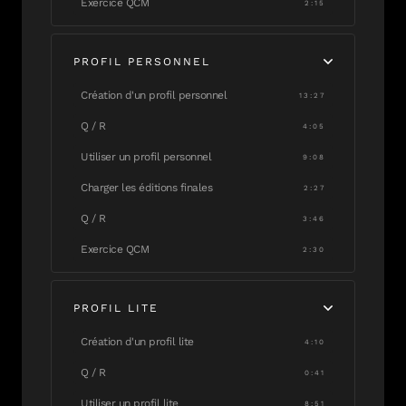
Exercice QCM
2:15
PROFIL PERSONNEL
Création d'un profil personnel
13:27
Q / R
4:05
Utiliser un profil personnel
9:08
Charger les éditions finales
2:27
Q / R
3:46
Exercice QCM
2:30
PROFIL LITE
Création d'un profil lite
4:10
Q / R
0:41
Utiliser un profil lite
8:51