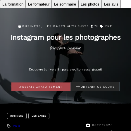
La formation
Le formateur
Le sommaire
Les photos
Les avis
PRO
BUSINESS
,
LES BASES
755 ÉLÈVES
7H
Instagram pour les photographes
Par
Laura
Lemonnier
Découvre l'univers Empara avec ton essai gratuit
J'ESSAIE GRATUITEMENT
OBTENIR CE COURS
BUSINESS
LES BASES
03/11/2025
PRO