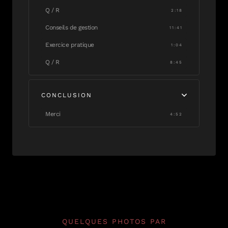
Q / R
2:18
Conseils de gestion
11:41
Exercice pratique
1:04
Q / R
8:45
CONCLUSION
Merci
4:52
QUELQUES PHOTOS PAR