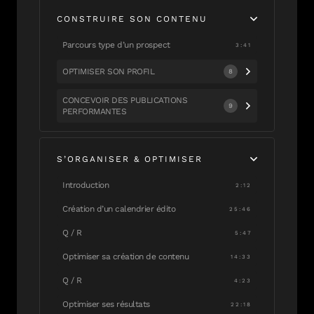
CONSTRUIRE SON CONTENU
Parcours type d’un prospect
3:41
OPTIMISER SON PROFIL
8
CONCEVOIR DES PUBLICATIONS
9
PERFORMANTES
S’ORGANISER & OPTIMISER
Introduction
2:12
Création d’un calendrier édito
25:46
Q / R
5:47
Optimiser sa création de contenu
14:33
Q / R
4:23
Optimiser ses résultats
22:18