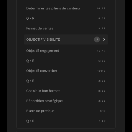
Déterminer tes piliers de contenu
14:29
Q / R
5:08
Funnel de ventes
3:58
OBJECTIF VISIBILITÉ
3
Objectif engagement
10:47
Q / R
5:52
Objectif conversion
10:19
Q / R
3:05
Choisir le bon format
2:23
Répartition stratégique
3:08
Exercice pratique
1:17
Q / R
1:57