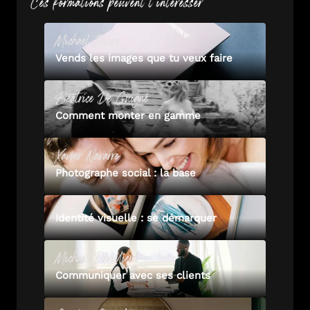
Ces formations peuvent t'intéresser
Michael
Ferire
Vends les images que tu veux faire
Béatrice
De Guigné
Comment monter en gamme
Xavier
Navarro
Photographe social : la base
Identité visuelle : se démarquer
Michaël
Devilliers
Communiquer avec ses clients