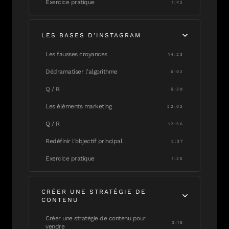
Exercice pratique
1:42
LES BASES D'INSTAGRAM
Les fausses croyances
14:23
Dédramatiser l’algorithme
6:02
Q / R
5:39
Les éléments marketing
22:02
Q / R
12:56
Redéfinir l’objectif principal
2:37
Exercice pratique
1:35
CRÉER UNE STRATÉGIE DE
CONTENU
Créer une stratégie de contenu pour
3:16
vendre