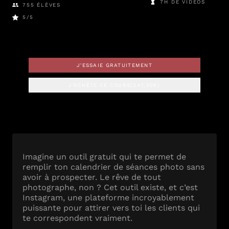
7H DE VIDÉOS
755
ÉLÈVES
5
/5
J'ESSAIE GRATUITEMENT
J'ACHÈTE CE COURS
(
247,00
€)
Imagine un outil gratuit qui te permet de
remplir ton calendrier de séances photo sans
avoir à prospecter. Le rêve de tout
photographe, non ? Cet outil existe, et c’est
Instagram, une plateforme incroyablement
puissante pour attirer vers toi les clients qui
te correspondent vraiment.