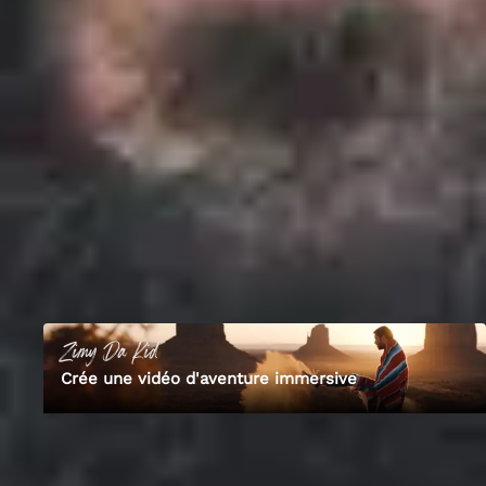
maintenant ça fait 2 ans que je vis de ça à 100%.
Je travail principalement en outdoor car les aventures et les causes
environnementales c'est ce qui me passionne. Je dirais que je suis un
aventurier qui est devenu filmmaker pour partager sa vision plutôt
qu'un filmmaker qui est devenu aventurier pour aller dans des endroits
cool et pour avoir des belles photos à montrer. Et je suis entièrement
auto-didacte aussi.
Mon travail sur
YouTube
02
Les formations de
Zimy
1
cours publié
Zimy
Da Kid
Crée une vidéo d'aventure immersive
Découvre Empara
Tous nos formateurs experts