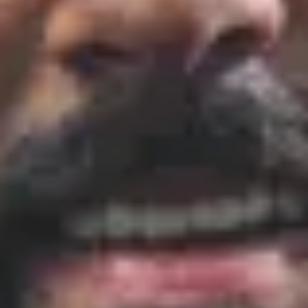
Facebook
01
Biographie
À propos de
Zimy
J'ai 27ans. J'ai toujours été passionné d'aventures donc j'ai commencé
la vidéo en m'achetant une GoPro. Ensuite, je me suis rapidement pris
au jeu et j'ai voulu créer du contenu toujours mieux donc j'ai acheté du
meilleur matériel et j'ai commencé à apprendre de nouvelles
techniques.
Ensuite, plus je shootais plus je progressais en essayant
continuellement de nouvelles choses et surtout en essayant de me
trouver un style qui me correspond. Petit à petit des gens ont
commencé à me contacter pour que je leur fasse des vidéos et