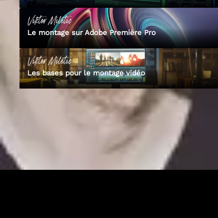
Viktor
Miletic
Le montage sur Adobe Première Pro
Viktor
Miletic
Les bases pour le montage vidéo
Découvre Empara
Tous nos formateurs experts
Plus de 100 photographes professionnels conçoivent les formations
vidéo Empara. Découvre les formateurs et le catalogue complet.
Tous les formateurs
Voir les cours