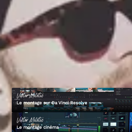
mes armes en tant que réalisateur et scénariste. J’ai à mon actif quatre
clips, deux courts et un moyen métrage ayant été sélectionnés en
festival (dont un prix du Public au Festival du Film Indépendant de St
Mitre, parrainé par Francis Ford Coppola, le Gender Prize au Festival
Le Temps Presse à Paris, parrainé par Wim Wenders, ainsi qu’une
sélection au TISFF de Thessalonique et un film en Coup de Cœur au
SFC du Festival de Cannes). Je poursuis également mon travail dans le
digital (Ballantines, Fally Ipupa, Jameson, Chivas, Ricard, Havana
Club en 2021). Je suis monteur sur tous mes projets et j’adore ça !
02
Les formations de
Viktor
4
cours publié
s
Viktor
Miletic
Le montage sur Da Vinci Resolve
Viktor
Miletic
Le montage cinéma