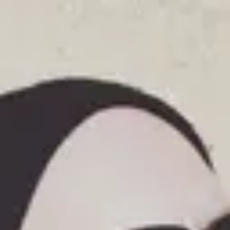
Formateur Empara
Viktor Miletic
Vidéaste
4
formation
s
publiée
s
01
Biographie
À propos de
Viktor
C’est ma passion du cinéma qui m’a amené à travailler en tant que
monteur. Faire un film c’est raconter une histoire trois fois. À travers
un scénario, lors du tournage et enfin par le montage. On dégrossit,
décompose, disloque, modèle puis on recompose. Le montage c’est
créer l’illusion du temps réel, restituer une émotion entière, à l’aide de
fragments mis bout à bout. J’ai étudié à la Sorbonne (Paris III), en
cinéma, avant de me lancer comme monteur en free-lance (digital, pub,
documentaire). J’ai travaillé pour des clients tels que Cartier, Peugeot
(PSA), EDF ou encore Pernod-Ricard. En 2010 je suis devenu
intervenant auprès d’écoles de cinéma, d’animation et d’effets
spéciaux, telles que ArtFx ou Isart Digital. Enfin, depuis 2017, je fais