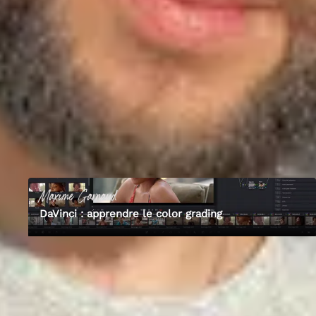
mis bout à bout qui donnent de la puissance à une œuvre filmique.
J’ai eu la chance de pouvoir travailler dans un labo d’une société de
post-production et de devenir étalonneur professionnel. Aujourd’hui je
suis étalonneur indépendant et travaille sur des documentaires pour
Canal+, Arte, Paramount+, FranceTV entre autres, mais aussi pour le
cinéma indépendant, et le monde du clip.
02
Les formations de
Maxime
1
cours publié
Maxime
Garnaud
DaVinci : apprendre le color grading
Découvre Empara
Tous nos formateurs experts
Plus de 100 photographes professionnels conçoivent les formations