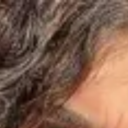
Formateur Empara
Maxime Garnaud
Étalonneur
1
formation
publiée