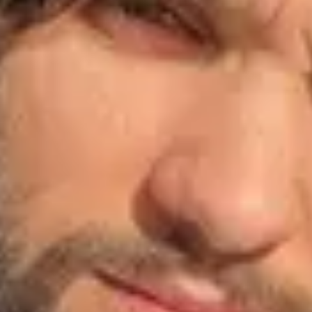
Site web
01
Biographie
À propos de
Maxime
J’ai découvert l’étalonnage numérique lors de mes études de Cinéma à
la Faculté lorsque nous devions étudier des scènes de films tel que Sin
City. Autodidacte. J’ai appris à utiliser une caméra dans mon coin, j’ai
donc vite été face au besoin d’étalonner mes propres films, leur donner
une direction qui servait la narration. Pour moi l'étalonnage prend tout
son sens quand il doit servir la narration, continuer le travail du
réalisateur et du chef opérateur via des intentions colorimétriques.
Accentuer des émotions grâce au travail de l’image, mais aussi plus
simplement corriger des défauts du tournage. L’étalonnage est un
travail d’orfèvrerie, de subtils réglages peuvent transformer une image
et faire changer l’émotion d’un spectateur. Ce sont tous ces ajustements