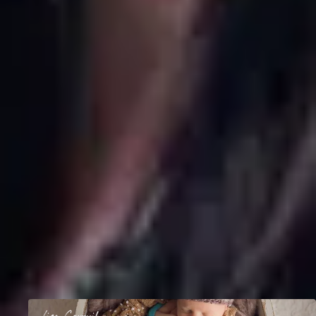
puissiez vivre vos séances photos bébé dans la joie et la satisfaction.
Une préparation solide de votre séance, une communication efficiente
avec vos clients, vous assureront une sérénité et un résultat optimum.
Ma priorité en photographie de nouveau-né est de déranger le moins
possible les bébés tout en créant de magnifiques images pour leurs
parents. Respecter les goûts et les attentes de vos clients, tout en
respectant votre style et vos envies.
Le stylisme de mes séances fait d’ailleurs partie de mes passions.
Couleurs, matières, textures, mises en scènes simples, ou plus
compliquées; une habileté dans ces différents aspects est primordiale
pour satisfaire sa clientèle. Tout comme la maîtrise de
l’emmaillotement, la lumière, les réglages, les angles de prise de vue, et
les cadrages. Je vous propose de vous transmettre ce savoir-faire au
travers de ses trois jours de formation intense, qui je l’espère, vous
donnerons la confiance et les compétences nécessaires pour vous
accomplir en photographie de nouveau-né.
02
Les formations de
Lise
1
cours publié