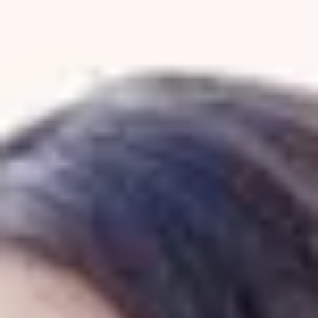
Formateur Empara
Lise Garguil
1
formation
publiée