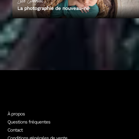
Lise
Garguil
La photographie de nouveau-né
Découvre Empara
Tous nos formateurs experts
Plus de 100 photographes professionnels conçoivent les formations
vidéo Empara. Découvre les formateurs et le catalogue complet.
Tous les formateurs
Voir les cours
À propos
Questions fréquentes
Contact
Conditions générales de vente