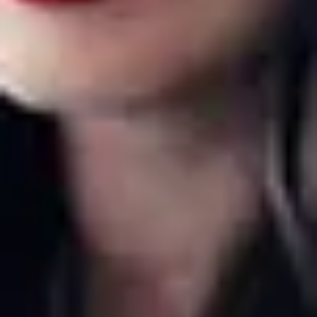
Facebook
01
Biographie
À propos de
Lise
Il y a un peu plus de 5 ans, après un début de carrière dans la mode, je
me lançais dans l’aventure photographique. J’ai évolué seule et fait
grandir mon entreprise petit à petit durant ces années ponctuées de
réussites, mais aussi d’échecs. Et même si j’ai mis plus de temps, ce
sont ces échecs qui selon moi m’ont permis d’être à ma place
aujourd’hui. A l’époque, il était beaucoup plus difficile de trouver du
contenu, des cours, des informations solides, sur nos métiers de
photographes nouveau-né. Mais à présent vous avez cette chance !
Mon but est de vous donner les clés de l’efficacité, pour que vous