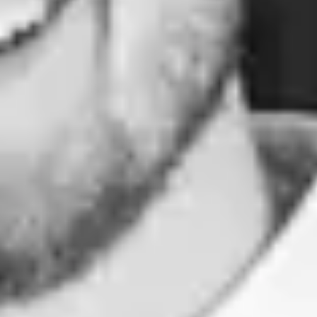
Facebook
01
Biographie
À propos de
Jérémie
Je suis
Jérémie Pennequin
. 39 ans. Cela fait maintenant plus de 10
ans que je suis vidéaste. Spécialisé dans le mariage, je réalise
également des films corporate, des spots publicitaires et même mon
premier court métrage en 2022. J’ai la chance d’être ambassadeur Sony
depuis maintenant 7 ans.
Être vidéaste implique de
savoir maîtriser plusieurs métiers à la fois
,
cadrage, prise de son, montage, colorimétrie… Au sein de mes