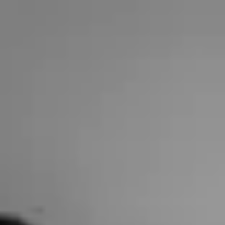
Formateur Empara
Jérémie Pennequin
Vidéaste
3
formation
s
publiée
s