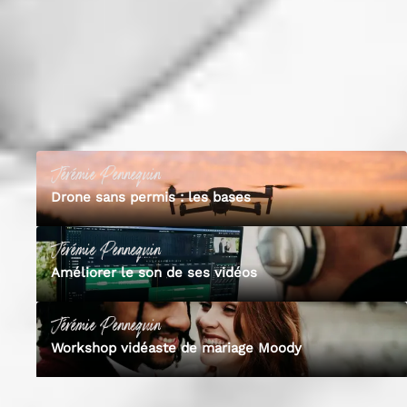
formations, vous apprendrez à être à l’aise avec les différentes facettes
de ce métier.
02
Les formations de
Jérémie
3
cours publié
s
Jérémie
Pennequin
Drone sans permis : les bases
Jérémie
Pennequin
Améliorer le son de ses vidéos
Jérémie
Pennequin
Workshop vidéaste de mariage Moody
Découvre Empara