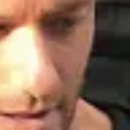
Instagram
01
Biographie
À propos de
Alexandre
J'ai commencé ma quête dans les années 2000, comme une sorte
d'appel intérieur très puissant, façonné par une hypersensibilité à
double tranchant. Également musicien compositeur, je pense que ces
élans créatifs ont été les principaux éléments de réconfort et de
résilience sur mon chemin. Pour pallier à une douleur récurrente de
trouver une place dans ce monde tel qu'il est. Le fait de transformer ces
émotions en une certaine forme de beauté est devenu ... Primordial.
Entre toutes choses, c'est l'Atmosphère qui me guide… Toujours. Car