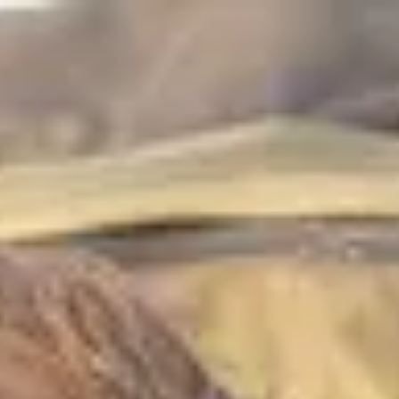
Formateur Empara
Alexandre Deschaumes
Photographe
1
formation
publiée