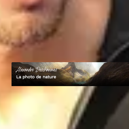
c'est là où naît l'Émotion. Celle qui nous connecte, celle qui rend le
sujet vivant, et vibrant, à travers notre regard. Ces images, en quelque
sorte, parlent de mon histoire. Elles tentent d'exprimer l'indicible, dans
un chemin des ténèbres à la lumière. Je vis de mes créations et partages
depuis 2010 maintenant.
02
Les formations de
Alexandre
1
cours publié
Alexandre
Deschaumes
La photo de nature
Découvre Empara
Tous nos formateurs experts
Plus de 100 photographes professionnels conçoivent les formations
vidéo Empara. Découvre les formateurs et le catalogue complet.