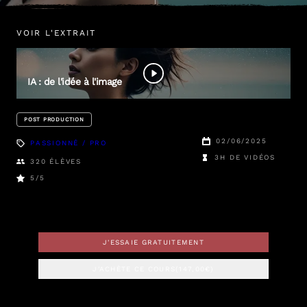
VOIR L'EXTRAIT
Julien
Pons
IA : de l'idée à l'image
POST PRODUCTION
02/06/2025
PASSIONNÉ / PRO
3H DE VIDÉOS
320
ÉLÈVES
5
/5
J'ESSAIE GRATUITEMENT
J'ACHÈTE CE COURS
(
147,00
€)