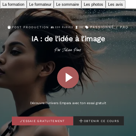
La formation
Le formateur
Le sommaire
Les photos
Les avis
PASSIONNÉ / PRO
POST PRODUCTION
320 ÉLÈVES
3H
IA : de l'idée à l'image
Par
Julien
Pons
Découvre l'univers Empara avec ton essai gratuit
J'ESSAIE GRATUITEMENT
OBTENIR CE COURS