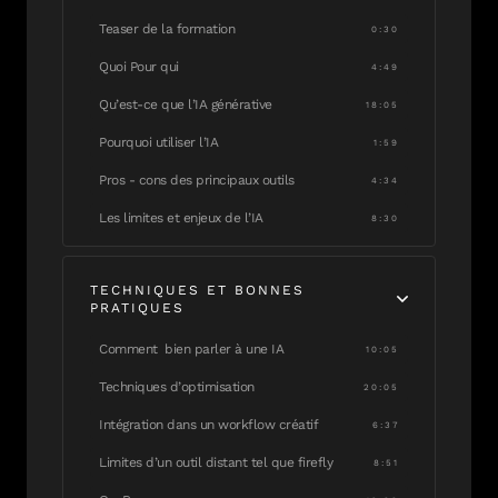
Teaser de la formation
0:30
Quoi Pour qui
4:49
Qu’est-ce que l’IA générative
18:05
Pourquoi utiliser l’IA
1:59
Pros - cons des principaux outils
4:34
Les limites et enjeux de l’IA
8:30
TECHNIQUES ET BONNES
PRATIQUES
Comment bien parler à une IA
10:05
Techniques d’optimisation
20:05
Intégration dans un workflow créatif
6:37
Limites d’un outil distant tel que firefly
8:51