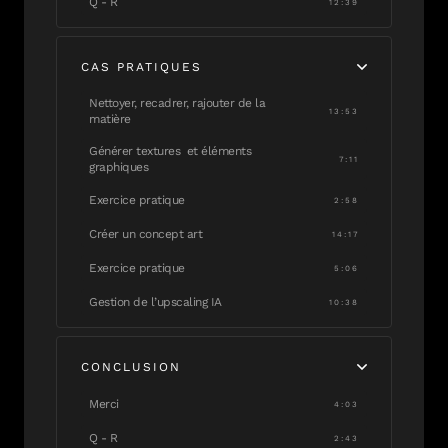
Q - R
12:39
CAS PRATIQUES
Nettoyer, recadrer, rajouter de la
13:53
matière
Générer textures et éléments
7:11
graphiques
Exercice pratique
2:58
Créer un concept art
14:17
Exercice pratique
5:06
Gestion de l’upscaling IA
10:38
CONCLUSION
Merci
4:03
Q - R
2:43