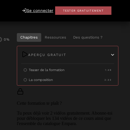
Se connecter
TESTER GRATUITEMENT
Chapitres
Ressources
Des questions ?
0
%
APERÇU GRATUIT
Teaser de la formation
1:49
La composition
2:33
Cette formation te plaît ?
Tu peux déjà voir
2
vidéo
s
gratuitement. Abonne-toi
pour débloquer les
134
vidéos de ce cours ainsi que
l'ensemble du catalogue Empara.