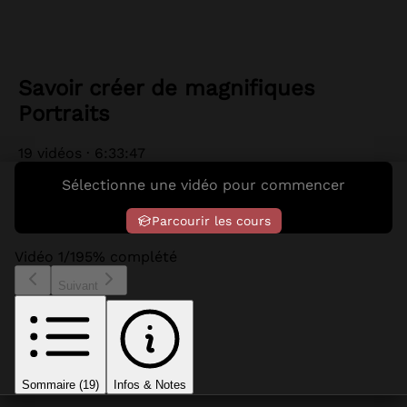
Savoir créer de magnifiques
Portraits
19
vidéo
s
·
6:33:47
Sélectionne une vidéo pour commencer
Parcourir les cours
Vidéo 1/19
5
% complété
Suivant
Sommaire (
19
)
Infos & Notes