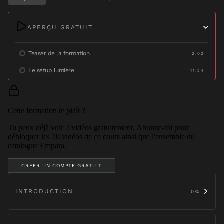
APERÇU GRATUIT
Teaser de la formation
2:02
Le setup lumière
11:24
Cette formation te plaît ?
Tu peux déjà voir
2
vidéo
s
gratuitement. Abonne-toi pour
débloquer les
70
vidéos de ce cours ainsi que l'ensemble du
catalogue Empara.
CRÉER UN COMPTE GRATUIT
INTRODUCTION
0
%