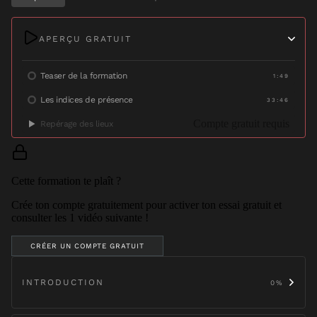
APERÇU GRATUIT
Teaser de la formation
1:49
Les indices de présence
33:46
Compte gratuit requis
Repérage des lieux
Cette formation te plaît ?
Crée ton compte gratuitement pour activer ton essai gratuit et
consulter les
1
vidéo
suivante
!
CRÉER UN COMPTE GRATUIT
INTRODUCTION
0
%