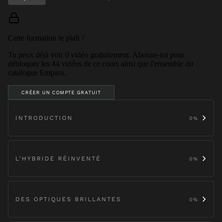
Cette formation te plaît ?
Tu peux déjà voir
0
vidéo
gratuitement. Abonne-toi pour
débloquer les
44
vidéos de ce cours ainsi que l'ensemble du
catalogue Empara.
CRÉER UN COMPTE GRATUIT
INTRODUCTION
0
%
L'HYBRIDE RÉINVENTÉ
0
%
DES OPTIQUES BRILLANTES
0
%