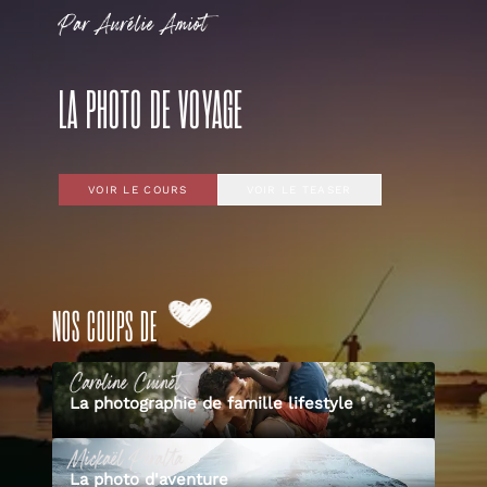
Par
Aurélie
Amiot
LA PHOTO DE VOYAGE
VOIR LE COURS
VOIR LE TEASER
NOS COUPS DE
Caroline
Cuinet
La photographie de famille lifestyle
Mickaël
Peralta
La photo d'aventure