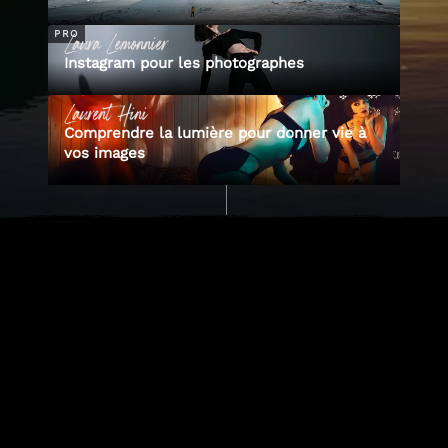
Laura
Lemonnier
PRO
Instagram pour les photographes
Laurent
Hini
Comprendre la lumière pour donner vie à
vos images