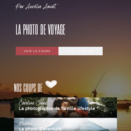
Par
Aurélie
Amiot
LA PHOTO DE VOYAGE
VOIR LE COURS
VOIR LE TEASER
NOS COUPS DE
Caroline
Cuinet
La photographie de famille lifestyle
Mickaël
Peralta
La photo d'aventure