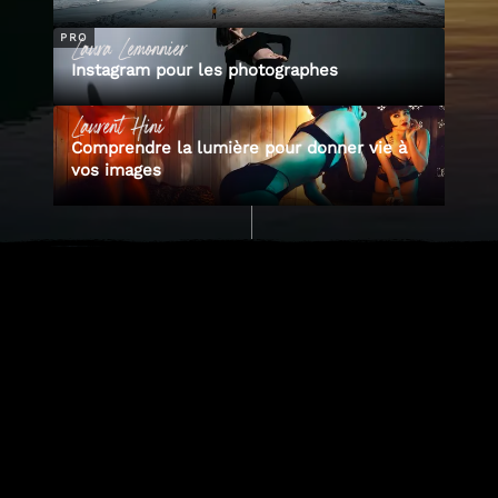
Laura
Lemonnier
PRO
Instagram pour les photographes
Laurent
Hini
Comprendre la lumière pour donner vie à
vos images