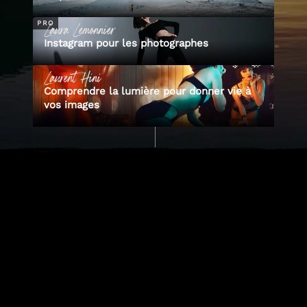
Laura
Lemonnier
PRO
Instagram pour les photographes
Laurent
Hini
Comprendre la lumière pour donner vie à
vos images