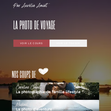
Par
Aurélie
Amiot
LA PHOTO DE VOYAGE
VOIR LE COURS
VOIR LE TEASER
NOS COUPS DE
Caroline
Cuinet
La photographie de famille lifestyle
Mickaël
Peralta
La photo d'aventure