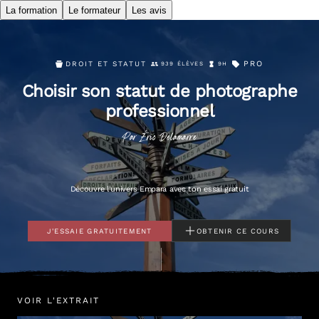
La formation
Le formateur
Les avis
PRO
DROIT ET STATUT
939 ÉLÈVES
9H
Choisir son statut de photographe
professionnel
Par
Éric
Delamarre
Découvre l'univers Empara avec ton essai gratuit
J'ESSAIE GRATUITEMENT
OBTENIR CE COURS
VOIR L'EXTRAIT