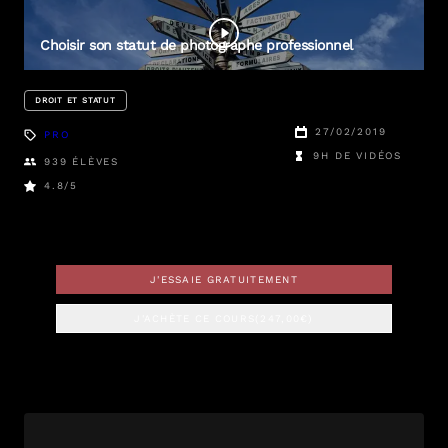
Éric
Delamarre
Choisir son statut de photographe professionnel
DROIT ET STATUT
27/02/2019
PRO
9H DE VIDÉOS
939
ÉLÈVES
4.8
/5
J'ESSAIE GRATUITEMENT
J'ACHÈTE CE COURS
(
247,00
€)