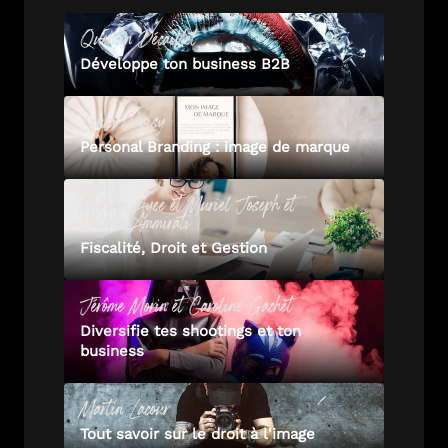
Quentin
Décaillet
Développe ton business B2B
Laura
Choisy
Personal Branding : image de marque
Myriam
Ayee
et
Muriel
Joseph
et
Valérie
Ammirati
Fiscalité, Droit et Gestion
Jérôme
Morin
et
Caroline
Gachet
Diversifie tes shootings et ton
business
Martin
Lacour
Tout savoir sur le droit à l'image