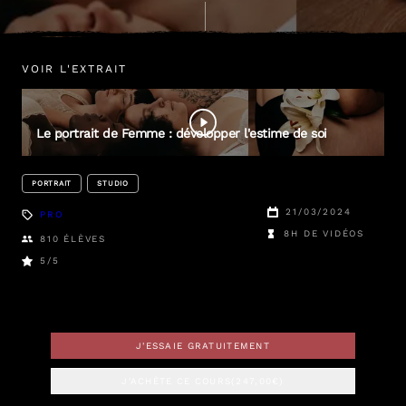
VOIR L'EXTRAIT
Maude
Roodier
Le portrait de Femme : développer l'estime de soi
PORTRAIT
STUDIO
21/03/2024
PRO
8H DE VIDÉOS
810
ÉLÈVES
5
/5
J'ESSAIE GRATUITEMENT
J'ACHÈTE CE COURS
(
247,00
€)