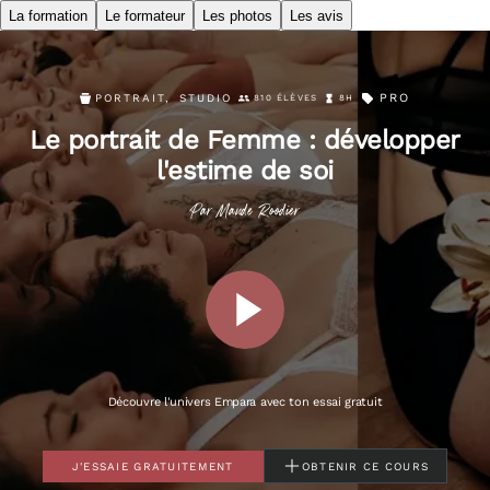
La formation
Le formateur
Les photos
Les avis
PRO
PORTRAIT
,
STUDIO
810 ÉLÈVES
8H
Le portrait de Femme : développer
l'estime de soi
Par
Maude
Roodier
Découvre l'univers Empara avec ton essai gratuit
J'ESSAIE GRATUITEMENT
OBTENIR CE COURS