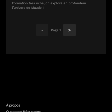
Formation très riche, on explore en profondeur
l’univers de Maude !
-
>
Page
1
À propos
Questions fréquentes