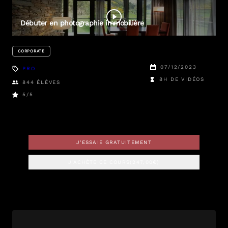
Antonio
Gaudencio
Débuter en photographie immobilière
CORPORATE
07/12/2023
PRO
8H DE VIDÉOS
844
ÉLÈVES
5
/5
J'ESSAIE GRATUITEMENT
J'ACHÈTE CE COURS
(
247,00
€)