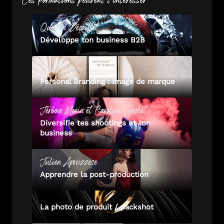
Quentin
Décaillet
Développe ton business B2B
Laura
Choisy
Personal Branding : image de marque
Jérôme
Morin
et
Caroline
Gachet
Diversifie tes shootings et ton
business
Julien
Apruzzese
Apprendre la post-production
La photo de produit / packshot