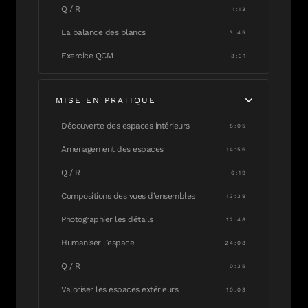
Q / R
1:13
La balance des blancs
3:45
Exercice QCM
3:31
MISE EN PRATIQUE
Découverte des espaces intérieurs
8:05
Aménagement des espaces
14:56
Q / R
6:19
Compositions des vues d’ensembles
13:39
Photographier les détails
12:48
Humaniser l’espace
24:08
Q / R
0:35
Valoriser les espaces extérieurs
10:03