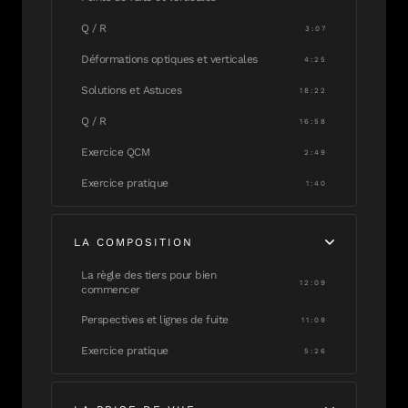
Q / R
3:07
Déformations optiques et verticales
4:25
Solutions et Astuces
18:22
Q / R
16:58
Exercice QCM
2:49
Exercice pratique
1:40
LA COMPOSITION
La règle des tiers pour bien
12:09
commencer
Perspectives et lignes de fuite
11:09
Exercice pratique
5:26