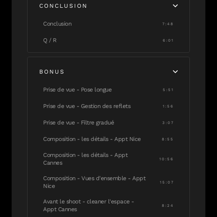
CONCLUSION
Conclusion
7:48
Q / R
6:01
BONUS
Prise de vue - Pose longue
5:51
Prise de vue - Gestion des reflets
1:56
Prise de vue - Filtre gradué
3:07
Composition - les détails - Appt Nice
8:55
Composition - les détails - Appt
10:56
Cannes
Composition - Vues d'ensemble - Appt
15:07
Nice
Avant le shoot - cleaner l'espace -
8:24
Appt Cannes