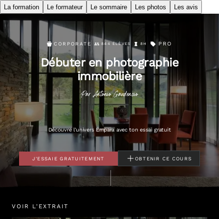
La formation
Le formateur
Le sommaire
Les photos
Les avis
PRO
CORPORATE
844 ÉLÈVES
8H
Débuter en photographie
immobilière
Par
Antonio
Gaudencio
Découvre l'univers Empara avec ton essai gratuit
J'ESSAIE GRATUITEMENT
OBTENIR CE COURS
VOIR L'EXTRAIT