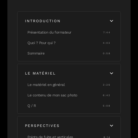
INTRODUCTION
Présentation du formateur
7:44
Quoi ? Pour qui ?
4:02
Sommaire
0:58
LE MATÉRIEL
Le matériel en général
3:26
Le contenu de mon sac photo
6:42
Q / R
5:08
PERSPECTIVES
Points de fuite et verticales
8:14