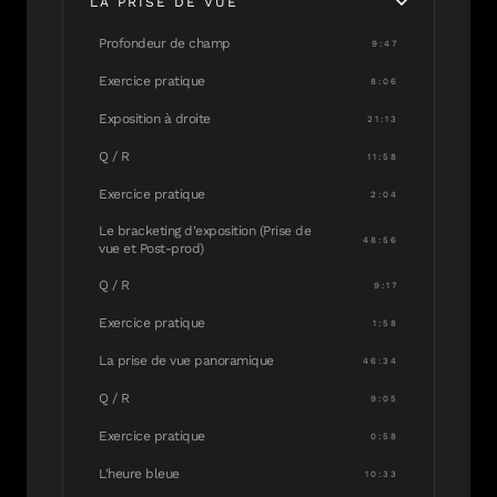
LA PRISE DE VUE
Profondeur de champ
9:47
Exercice pratique
8:06
Exposition à droite
21:13
Q / R
11:58
Exercice pratique
2:04
Le bracketing d'exposition (Prise de
48:56
vue et Post-prod)
Q / R
9:17
Exercice pratique
1:58
La prise de vue panoramique
46:34
Q / R
9:05
Exercice pratique
0:58
L'heure bleue
10:33